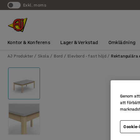
exkl. moms
Kontor & Konferens
Lager & Verkstad
Omklädning
AJ Produkter
Skola
Bord
Elevbord - fast höjd
Rektangulära 
Genom att 
att förbät
marknadsf
Cookie-