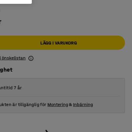
iva
:
Grå
r
LÄGG I VARUKORG
 i önskelistan
ighet
ntitid 7 år
kten är tillgänglig för
Montering
&
Inbärning