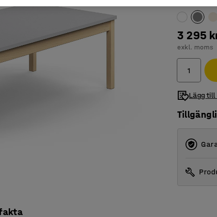
Färg bordssk
3 295 k
exkl. moms
Lägg till
Tillgängl
Gara
Produ
 fakta