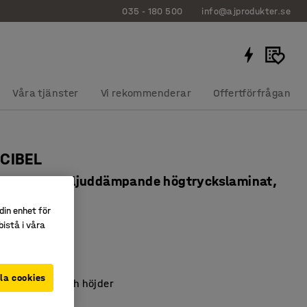
035 - 180 500
info@ajprodukter.se
Våra tjänster
Vi rekommenderar
Offertförfrågan
ECIBEL
0x530 mm, ljuddämpande högtryckslaminat,
å
din enhet för
219
istå i våra
pande HPL
e av björk
la cookies
lera storlekar och höjder