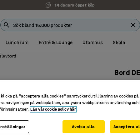
14 dagars öppet köp
Lunchrum
Entré & Lounge
Utomhus
Skola
elevbord
Bord D
1400x80
björk/gr
klicka på "acceptera alla cookies" samtycker du till lagring av cookies på 
Art. nr
:
351
tra navigeringen på webbplatsen, analysera webbplatsens användning och b
öringsinsatser.
Läs vår cookie policy här
Ljuddäm
Underred
inställningar
Avvisa alla
Acceptera al
Finns i f