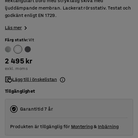
Rektangulärt bord med stryktålig skiva med
ljuddämpande membran. Lackerat rörsstativ. Testat och
godkänt enligt EN 1729.
Läs mer
Färg stativ
:
Vit
2 495 kr
exkl. moms
Lägg till i önskelistan
Tillgänglighet
Garantitid 7 år
Produkten är tillgänglig för
Montering
&
Inbärning