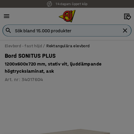
14 dagars öppet köp
Faktura för företag
Elevbord - fast höjd
Rektangulära elevbord
Bord SONITUS PLUS
1200x600x720 mm, stativ vit, ljuddämpande
högtryckslaminat, ask
Art. nr
:
34017604