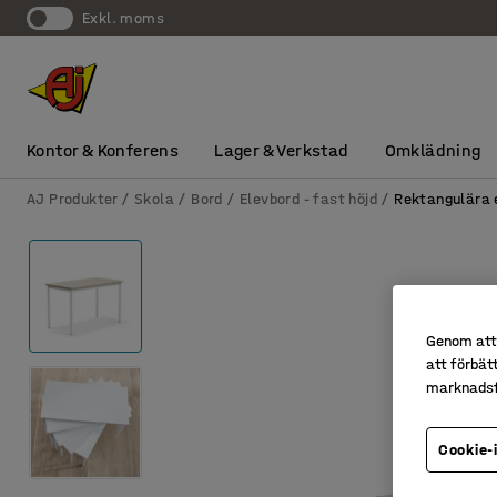
exkl. moms
Kontor & Konferens
Lager & Verkstad
Omklädning
AJ Produkter
Skola
Bord
Elevbord - fast höjd
Rektangulära 
Genom att 
att förbät
marknadsf
Cookie-