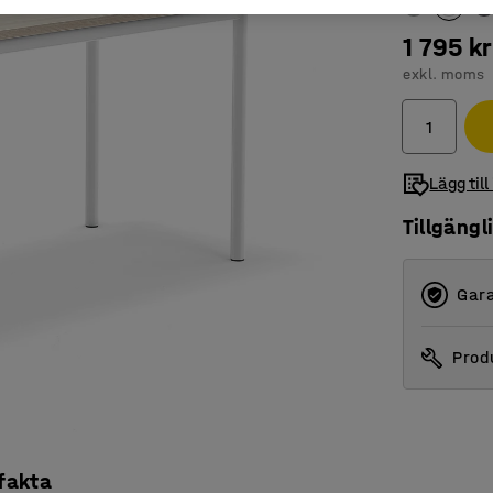
1 795 kr
exkl. moms
Lägg till
Tillgängl
Gara
Produ
 fakta