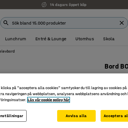
14 dagars öppet köp
Lunchrum
Entré & Lounge
Utomhus
Skola
elevbord
Bord B
1200x600
Art. nr
:
34
klicka på "acceptera alla cookies" samtycker du till lagring av cookies på 
tra navigeringen på webbplatsen, analysera webbplatsens användning och b
Högtryck
öringsinsatser.
Läs vår cookie policy här
Godkänt e
Slitstark
inställningar
Avvisa alla
Acceptera al
Färg stativ
: