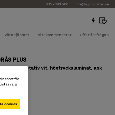
035 - 180 500
info@ajprodukter.se
Våra tjänster
Vi rekommenderar
Offertförfrågan
ORÅS PLUS
x720 mm, stativ vit, högtryckslaminat, ask
937604
din enhet för
istå i våra
slaminat
nligt EN 1729
 bordsyta
la cookies
Vit