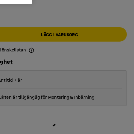
LÄGG I VARUKORG
 i önskelistan
ighet
ntitid 7 år
kten är tillgänglig för
Montering
&
Inbärning