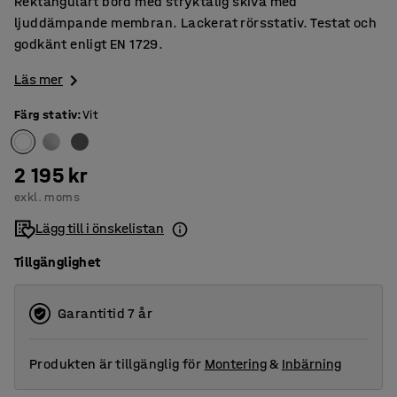
Rektangulärt bord med stryktålig skiva med
ljuddämpande membran. Lackerat rörsstativ. Testat och
godkänt enligt EN 1729.
Läs mer
Färg stativ
:
Vit
2 195 kr
exkl. moms
Lägg till i önskelistan
Tillgänglighet
Garantitid 7 år
Produkten är tillgänglig för
Montering
&
Inbärning