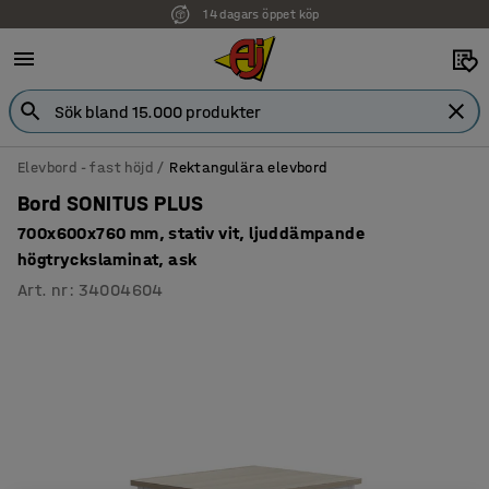
14 dagars öppet köp
Faktura för företag
Elevbord - fast höjd
Rektangulära elevbord
Bord SONITUS PLUS
700x600x760 mm, stativ vit, ljuddämpande
högtryckslaminat, ask
Art. nr
:
34004604