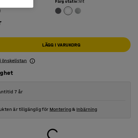
iva
:
Beige
Färg stativ
:
Vit
r
LÄGG I VARUKORG
 i önskelistan
ighet
ntitid 7 år
kten är tillgänglig för
Montering
&
Inbärning