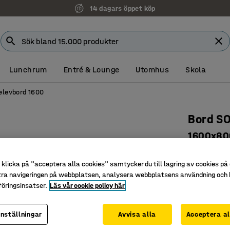
14 dagars öppet köp
Lunchrum
Entré & Lounge
Utomhus
Skola
elevbord 1600
Bord S
1600x800
beige
klicka på "acceptera alla cookies" samtycker du till lagring av cookies på 
Art. nr
:
34
tra navigeringen på webbplatsen, analysera webbplatsens användning och b
öringsinsatser.
Läs vår cookie policy här
Miljövänl
Ljuddäm
Godkänt e
inställningar
Avvisa alla
Acceptera al