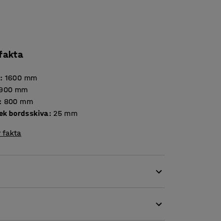
 fakta
d
:
1600
mm
900
mm
:
800
mm
Tjocklek bordsskiva
:
25
mm
 fakta
ud och buller. Skrapande stolsfötter, bankande
 som kan höja ljudnivån. Det kan ha en
s både elever och personal. Elevbordet