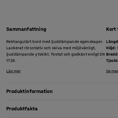
Sammanfattning
Kort
Rektangulärt bord med ljuddämpande egenskaper.
Läng
Lackerat rörsstativ och skiva med miljövänligt,
Höjd
:
ljuddämpande ytskikt. Testat och godkänt enligt EN
Bredd
1729.
Läs mer
Se mer
Produktinformation
I ett klassrum finns det mycket som kan bidra till höga lj
Produktfakta
på möbler och smällande i bänklådor är exempel på sådant
negativ påverkan på koncentrationen och effektiviteten ho