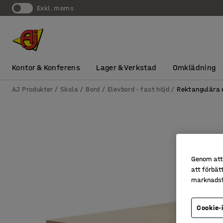
exkl. moms
Kontor & Konferens
Lager & Verkstad
Omklädning
AJ Produkter
Skola
Bord
Elevbord - fast höjd
Rektangulära 
Genom att 
att förbät
marknadsf
Cookie-