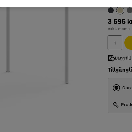
Färg bordssk
3 595 k
exkl. moms
Lägg till
Tillgängl
Gara
Produ