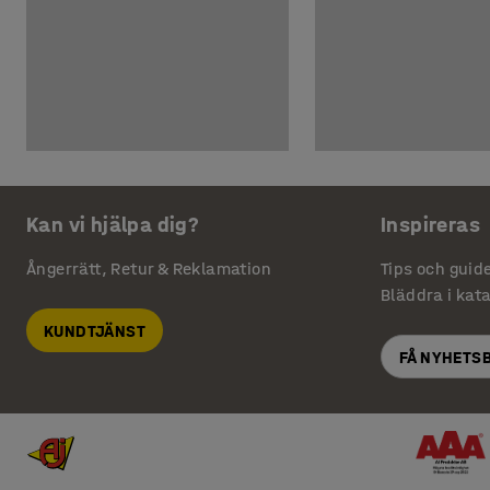
Kan vi hjälpa dig?
Inspireras
Ångerrätt, Retur & Reklamation
Tips och guid
Bläddra i kat
KUNDTJÄNST
FÅ NYHETS