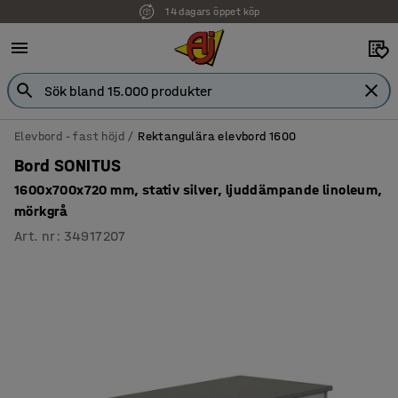
14 dagars öppet köp
Elevbord - fast höjd
Rektangulära elevbord 1600
Bord SONITUS
1600x700x720 mm, stativ silver, ljuddämpande linoleum,
mörkgrå
Art. nr
:
34917207