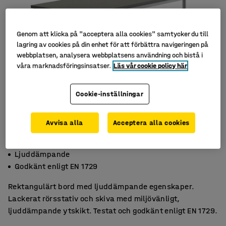
Genom att klicka på "acceptera alla cookies" samtycker du till
lagring av cookies på din enhet för att förbättra navigeringen på
webbplatsen, analysera webbplatsens användning och bistå i
våra marknadsföringsinsatser.
Läs vår cookie policy här
Cookie-inställningar
Avvisa alla
Acceptera alla cookies
Miljövänligt linoleum
Ljuddämpande
Godkänt enligt EN 1729
Rektangulärt bord med ljuddämpande egenskaper.
Lackerat rörsstativ och skiva med miljövänligt,
ljuddämpande ytskikt. Testat och godkänt enligt EN 1729.