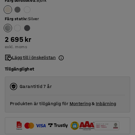
Färg bordsskiva
:
Björk
Färg stativ
:
Silver
2 695 kr
exkl. moms
Lägg till i önskelistan
Tillgänglighet
Garantitid 7 år
Produkten är tillgänglig för
Montering
&
Inbärning