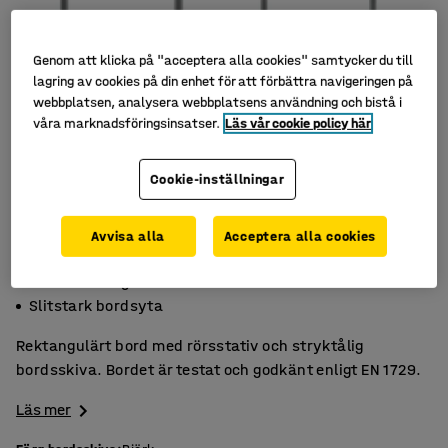
Genom att klicka på "acceptera alla cookies" samtycker du till
lagring av cookies på din enhet för att förbättra navigeringen på
webbplatsen, analysera webbplatsens användning och bistå i
våra marknadsföringsinsatser.
Läs vår cookie policy här
Cookie-inställningar
Avvisa alla
Acceptera alla cookies
Högtryckslaminat
Godkänt enligt EN 1729
Slitstark bordsyta
Rektangulärt bord med rörsstativ och stryktålig
bordsskiva. Bordet är testat och godkänt enligt EN 1729.
Läs mer