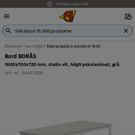
14 dagars öppet köp
Faktura för företag
Elevbord - fast höjd
Rektangulära elevbord 1600
Bord BORÅS
1600x700x720 mm, stativ vit, högtryckslaminat, grå
Art. nr
:
34917609