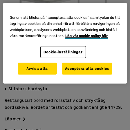
Genom att klicka på "acceptera alla cookies" samtycker du till
lagring av cookies på din enhet för att förbättra navigeringen på
webbplatsen, analysera webbplatsens användning och bistå i
våra marknadsföringsinsatser.
Läs vår cookie policy här
Cookie-inställningar
Avvisa alla
Acceptera alla cookies
Högtryckslaminat
Godkänt enligt EN 1729
Slitstark bordsyta
Rektangulärt bord med rörsstativ och stryktålig
bordsskiva. Bordet är testat och godkänt enligt EN 1729.
Läs mer