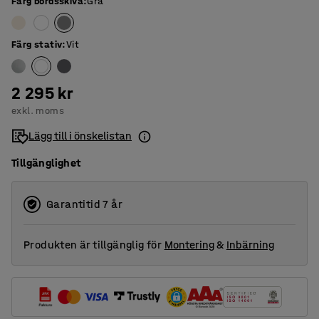
Färg bordsskiva
:
Grå
Färg stativ
:
Vit
2 295 kr
exkl. moms
Lägg till i önskelistan
Tillgänglighet
Garantitid 7 år
Produkten är tillgänglig för
Montering
&
Inbärning