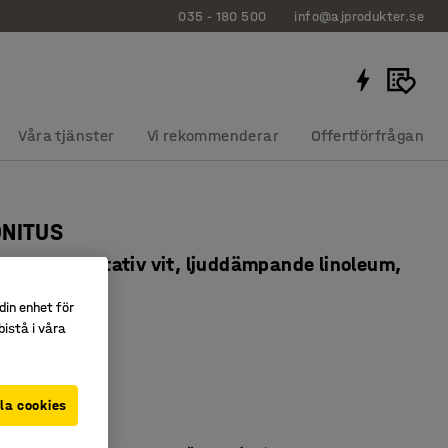
035 - 180 500
info@ajprodukter.se
Våra tjänster
Vi rekommenderar
Offertförfrågan
ONITUS
720 mm, stativ vit, ljuddämpande linoleum,
din enhet för
607604
istå i våra
igt linoleum
pande
la cookies
nligt EN 1729