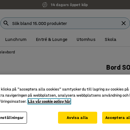
14 dagars öppet köp
Lunchrum
Entré & Lounge
Utomhus
Skola
elevbord
Bord S
700x600x
beige
klicka på "acceptera alla cookies" samtycker du till lagring av cookies på 
Art. nr
:
34
tra navigeringen på webbplatsen, analysera webbplatsens användning och b
öringsinsatser.
Läs vår cookie policy här
Miljövänl
Ljuddäm
inställningar
Avvisa alla
Acceptera al
Godkänt e