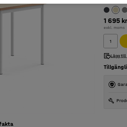
Färg bordssk
1 695 k
exkl. moms
Lägg till
Tillgängl
Gara
Produ
 fakta