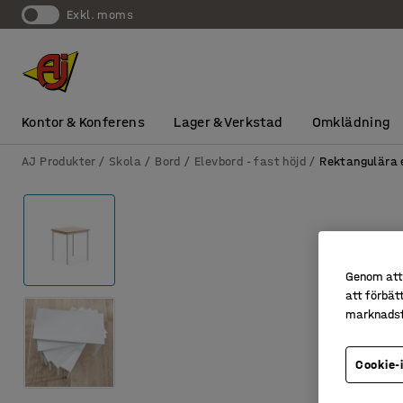
exkl. moms
Kontor & Konferens
Lager & Verkstad
Omklädning
AJ Produkter
Skola
Bord
Elevbord - fast höjd
Rektangulära 
Genom att 
att förbät
marknadsf
Cookie-