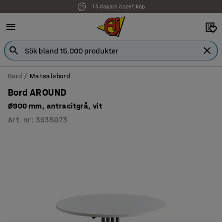
14 dagars öppet köp
Bord
Matsalsbord
Bord AROUND
Ø900 mm, antracitgrå, vit
Art. nr
:
3935073