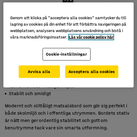
Genom att klicka på "acceptera alla cookies" samtycker du till
lagring av cookies på din enhet för att förbättra navigeringen på
webbplatsen, analysera webbplatsens användning och bistå i
våra marknadsföringsinsatser.
Läs vår cookie policy här
Cookie-inställningar
Avvisa alla
Acceptera alla cookies
Finns i flera storlekar och färger
Kan användas i många miljöer
Stabilt och smidigt
Modernt och slittåligt matsalsbord som gör sig perfekt i
både skolmiljö och i offentliga utrymmen. Bordets stativ
är nätt men ger ordentlig stabilitet och gott om
benutrymme tack vare sin smarta utformning.