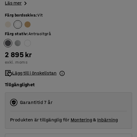
Läs mer
Färg bordsskiva
:
Vit
Färg stativ
:
Antracitgrå
2 895 kr
exkl. moms
Lägg till i önskelistan
Tillgänglighet
Garantitid 7 år
Produkten är tillgänglig för
Montering
&
Inbärning