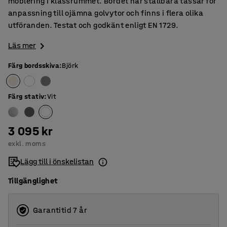
möblering i klassrummet. Bordet har ställbara tassar för
anpassning till ojämna golvytor och finns i flera olika
utföranden. Testat och godkänt enligt EN 1729.
Läs mer
Färg bordsskiva
:
Björk
Färg stativ
:
Vit
3 095 kr
exkl. moms
Lägg till i önskelistan
Tillgänglighet
Garantitid 7 år