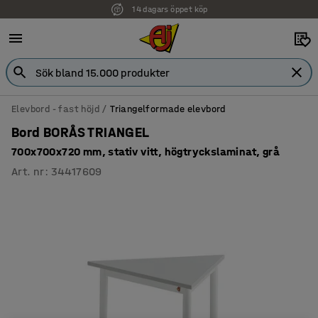
14 dagars öppet köp
Elevbord - fast höjd
Triangelformade elevbord
Bord BORÅS TRIANGEL
700x700x720 mm, stativ vitt, högtryckslaminat, grå
Art. nr
:
34417609