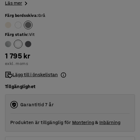
Läs mer
Färg bordsskiva
:
Grå
Färg stativ
:
Vit
1 795 kr
exkl. moms
Lägg till i önskelistan
Tillgänglighet
Garantitid 7 år
Produkten är tillgänglig för
Montering
&
Inbärning