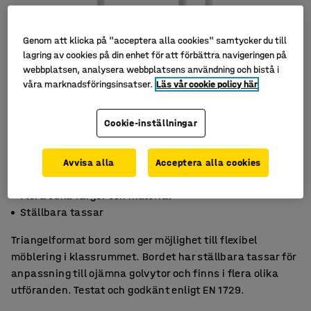
Genom att klicka på "acceptera alla cookies" samtycker du till
lagring av cookies på din enhet för att förbättra navigeringen på
webbplatsen, analysera webbplatsens användning och bistå i
våra marknadsföringsinsatser.
Läs vår cookie policy här
Cookie-inställningar
Avvisa alla
Acceptera alla cookies
Mer flexibel möblering
Flera olika färger och material
Ställbara tassar
Triangelformat bord som ger möjlighet till flexibel
möblering i klassrummet. Bordet har ställbara tassar för
anpassning till ojämna golvytor och finns i flera olika
utföranden. Testat och godkänt enligt EN 1729.