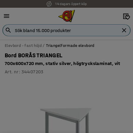
14 dagars öppet köp
Elevbord - fast höjd
Triangelformade elevbord
Bord BORÅS TRIANGEL
700x600x720 mm, stativ silver, högtryckslaminat, vit
Art. nr
:
34407203