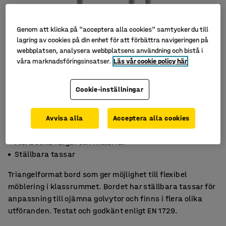
Genom att klicka på "acceptera alla cookies" samtycker du till
lagring av cookies på din enhet för att förbättra navigeringen på
webbplatsen, analysera webbplatsens användning och bistå i
våra marknadsföringsinsatser.
Läs vår cookie policy här
Cookie-inställningar
Avvisa alla
Acceptera alla cookies
Mer flexibel möblering
Flera olika färger och material
Ställbara tassar
Triangelformat bord som ger möjlighet till flexibel
möblering i klassrummet. Bordet har ställbara tassar för
anpassning till ojämna golvytor och finns i flera olika
utföranden. Testat och godkänt enligt EN 1729.