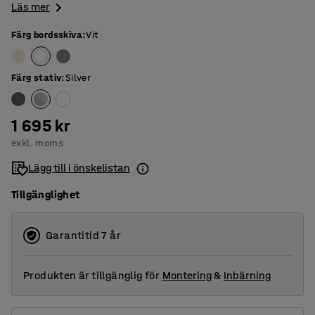
Läs mer
Färg bordsskiva
:
Vit
Färg stativ
:
Silver
1 695 kr
exkl. moms
Lägg till i önskelistan
Tillgänglighet
Garantitid 7 år
Produkten är tillgänglig för
Montering
&
Inbärning