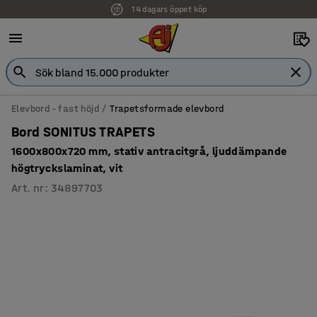
14 dagars öppet köp
Faktura för företag
Elevbord - fast höjd
Trapetsformade elevbord
Bord SONITUS TRAPETS
1600x800x720 mm, stativ antracitgrå, ljuddämpande
högtryckslaminat, vit
Art. nr
:
34897703