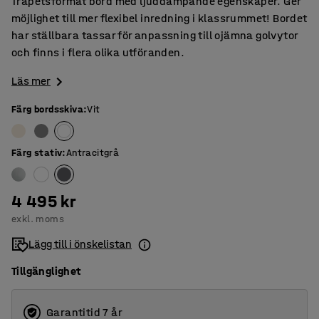
Trapetsformat bord med ljuddämpande egenskaper. Ger
möjlighet till mer flexibel inredning i klassrummet! Bordet
har ställbara tassar för anpassning till ojämna golvytor
och finns i flera olika utföranden.
Läs mer
Färg bordsskiva
:
Vit
Färg stativ
:
Antracitgrå
4 495 kr
exkl. moms
Lägg till i önskelistan
Tillgänglighet
Garantitid 7 år