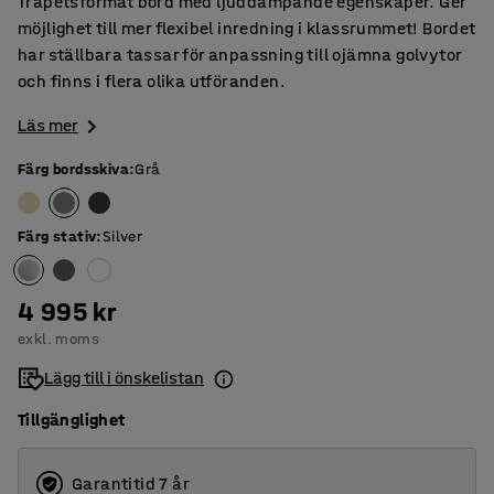
Trapetsformat bord med ljuddämpande egenskaper. Ger
möjlighet till mer flexibel inredning i klassrummet! Bordet
har ställbara tassar för anpassning till ojämna golvytor
och finns i flera olika utföranden.
Läs mer
Färg bordsskiva
:
Grå
Färg stativ
:
Silver
4 995 kr
exkl. moms
Lägg till i önskelistan
Tillgänglighet
Garantitid 7 år