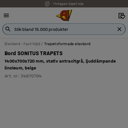
14 dagars öppet köp
Faktura för företag
Elevbord - fast höjd
Trapetsformade elevbord
Bord SONITUS TRAPETS
1400x700x720 mm, stativ antracitgrå, ljuddämpande
linoleum, beige
Art. nr
:
34870704