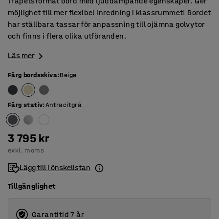
Trapetsformat bord med ljuddämpande egenskaper. Ger
möjlighet till mer flexibel inredning i klassrummet! Bordet
har ställbara tassar för anpassning till ojämna golvytor
och finns i flera olika utföranden.
Läs mer
Färg bordsskiva
:
Beige
Färg stativ
:
Antracitgrå
3 795 kr
exkl. moms
Lägg till i önskelistan
Tillgänglighet
Garantitid 7 år