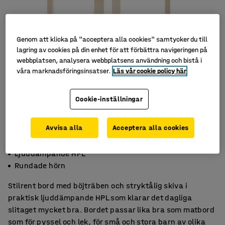
Genom att klicka på "acceptera alla cookies" samtycker du till
lagring av cookies på din enhet för att förbättra navigeringen på
webbplatsen, analysera webbplatsens användning och bistå i
våra marknadsföringsinsatser.
Läs vår cookie policy här
Cookie-inställningar
Avvisa alla
Acceptera alla cookies
Böjträben
Ljuddämpande HPL
Rundade hörn
Stilrent bord med böjträben och stryktålig skiva i
praktisk ljuddämpande HPL som klarar det dagliga
slitaget mycket bra. Bordet passar lika bra som matbord
som för pyssel och lek, för små och stora barn av olika