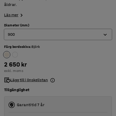
åldrar.
Läs mer
Diameter (mm)
900
Färg bordsskiva
:
Björk
900
1200
2 650 kr
exkl. moms
Lägg till i önskelistan
Tillgänglighet
Garantitid 7 år