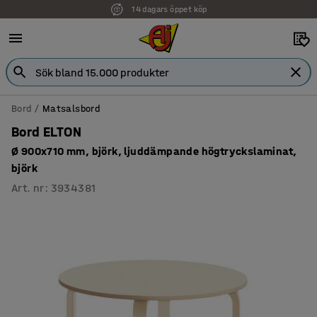
14 dagars öppet köp
Faktura för företag
Bord
Matsalsbord
Bord ELTON
Ø 900x710 mm, björk, ljuddämpande högtryckslaminat,
björk
Art. nr
:
3934381