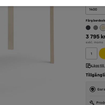
Längd (mm)
1400
Färg bordssk
1200
1400
3 795 k
1800
exkl. moms
Lägg till
Tillgängl
Gara
Produ