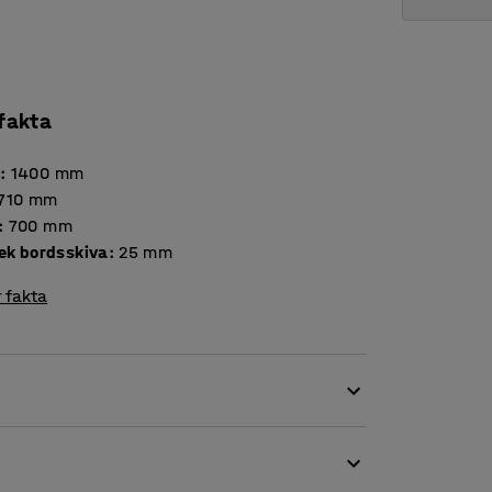
 fakta
d
:
1400
mm
710
mm
:
700
mm
Tjocklek bordsskiva
:
25
mm
 fakta
 matsalsbord och klassrumsmöbel men också
 i flera olika höjder för att passa såväl små