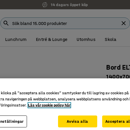
14 dagars öppet köp
Lunchrum
Entré & Lounge
Utomhus
Skola
Bord E
1400x700
beige
klicka på "acceptera alla cookies" samtycker du till lagring av cookies på 
Art. nr
:
39
tra navigeringen på webbplatsen, analysera webbplatsens användning och b
öringsinsatser.
Läs vår cookie policy här
Rundade 
Ljuddämp
Böjträbe
inställningar
Avvisa alla
Acceptera al