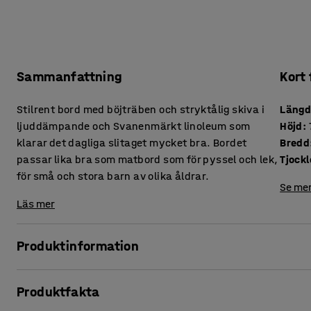
Sammanfattning
Kort
Stilrent bord med böjträben och stryktålig skiva i
Läng
ljuddämpande och Svanenmärkt linoleum som
Höjd
:
klarar det dagliga slitaget mycket bra. Bordet
Bredd
passar lika bra som matbord som för pyssel och lek,
för små och stora barn av olika åldrar.
Se mer
Läs mer
Produktinformation
Ett enkelt men rejält bord som passar utmärkt som både
Produktfakta
som lek- och pysselbord för förskola och skola. Bordet finns
som stora barn.