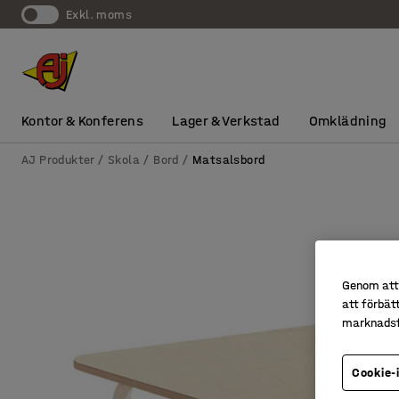
exkl. moms
Kontor & Konferens
Lager & Verkstad
Omklädning
AJ Produkter
Skola
Bord
Matsalsbord
Genom att 
att förbät
marknadsf
Cookie-