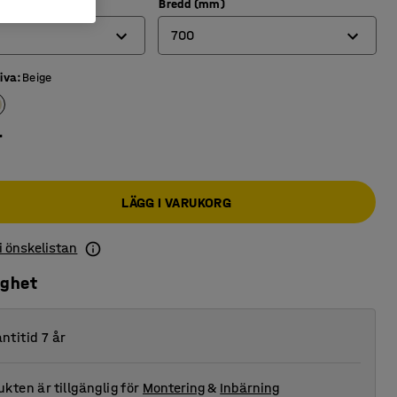
Bredd (mm)
700
iva
:
Beige
600
700
r
800
LÄGG I VARUKORG
 i önskelistan
ighet
ntitid 7 år
kten är tillgänglig för
Montering
&
Inbärning