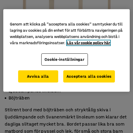
Genom att klicka på "acceptera alla cookies" samtycker du till
lagring av cookies på din enhet för att förbättra navigeringen på
webbplatsen, analysera webbplatsens användning och bistå i
våra marknadsföringsinsatser.
Läs vår cookie policy här
Cookie-inställningar
Avvisa alla
Acceptera alla cookies
Rundade hörn
Ljuddämpande linoleum
Böjträben
Stilrent bord med böjträben och stryktålig skiva i
ljuddämpande och Svanenmärkt linoleum som klarar det
dagliga slitaget mycket bra. Bordet passar lika bra som
matbord som för pyssel och lek, för små och stora barn