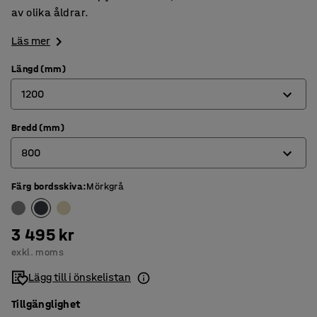
av olika åldrar.
Läs mer
Längd (mm)
1200
Bredd (mm)
1200
800
1400
1800
Färg bordsskiva
:
Mörkgrå
600
700
3 495 kr
800
exkl. moms
Lägg till i önskelistan
Tillgänglighet