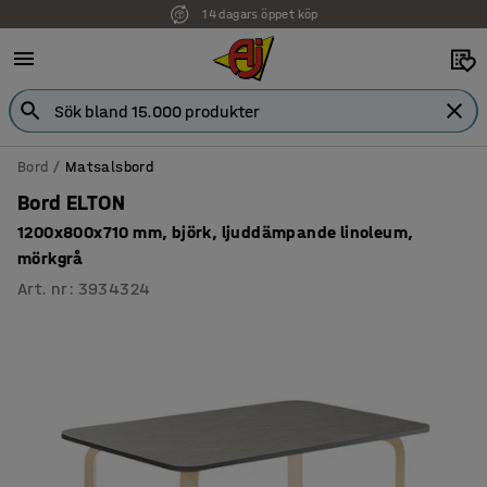
14 dagars öppet köp
Faktura för företag
Bord
Matsalsbord
Bord ELTON
1200x800x710 mm, björk, ljuddämpande linoleum,
mörkgrå
Art. nr
:
3934324