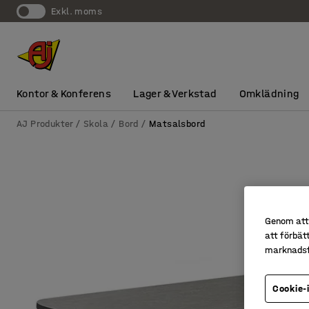
exkl. moms
Kontor & Konferens
Lager & Verkstad
Omklädning
AJ Produkter
Skola
Bord
Matsalsbord
Genom att 
att förbät
marknadsf
Cookie-