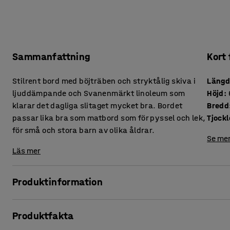
Sammanfattning
Kort
Stilrent bord med böjträben och stryktålig skiva i
Läng
ljuddämpande och Svanenmärkt linoleum som
Höjd
:
klarar det dagliga slitaget mycket bra. Bordet
Bredd
passar lika bra som matbord som för pyssel och lek,
för små och stora barn av olika åldrar.
Se mer
Läs mer
Produktinformation
Ett enkelt men rejält bord som passar utmärkt som både
Produktfakta
som lek- och pysselbord för förskola och skola. Bordet finns
som stora barn.