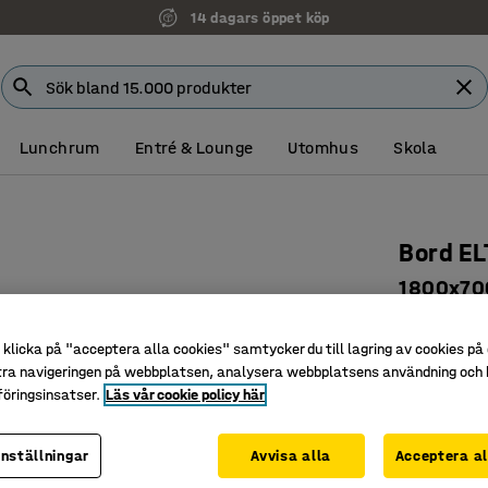
14 dagars öppet köp
Lunchrum
Entré & Lounge
Utomhus
Skola
Bord E
1800x700
mörkgrå
klicka på "acceptera alla cookies" samtycker du till lagring av cookies på 
Art. nr
:
39
tra navigeringen på webbplatsen, analysera webbplatsens användning och b
öringsinsatser.
Läs vår cookie policy här
Rundade 
Ljuddämp
Böjträbe
inställningar
Avvisa alla
Acceptera al