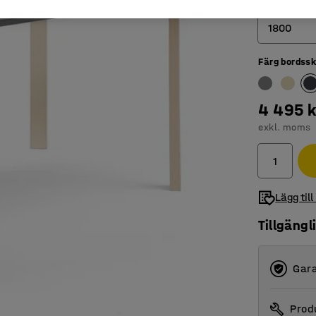
Längd (mm)
1800
Färg bordssk
1200
1400
4 495 k
1800
exkl. moms
Lägg till
Tillgängl
Gara
Produ