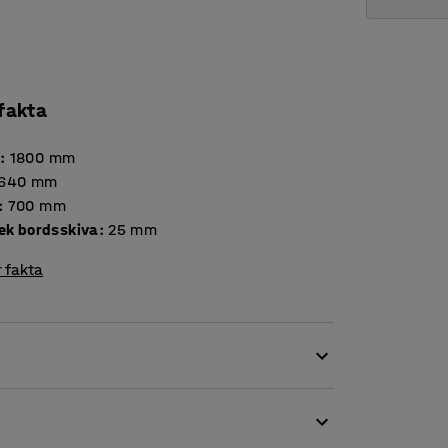
 fakta
d
:
1800
mm
640
mm
:
700
mm
Tjocklek bordsskiva
:
25
mm
 fakta
 matsalsbord och klassrumsmöbel men också
 i flera olika höjder för att passa såväl små