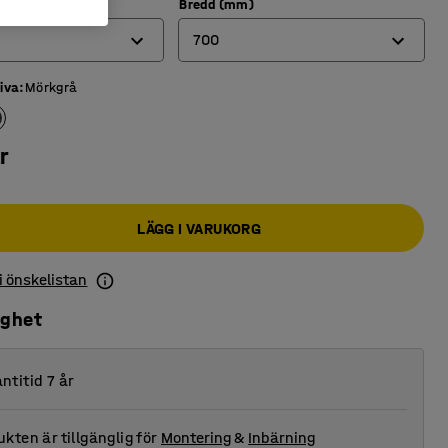
Bredd (mm)
700
iva
:
Mörkgrå
600
700
r
800
LÄGG I VARUKORG
 i önskelistan
ighet
ntitid 7 år
kten är tillgänglig för
Montering
&
Inbärning