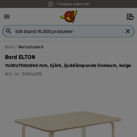
14 dagars öppet köp
Faktura för företag
Bord
Matsalsbord
Bord ELTON
1400x700x640 mm, björk, ljuddämpande linoleum, beige
Art. nr
:
3934235