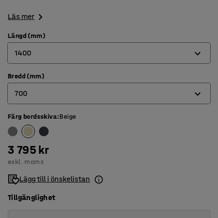
Läs mer
Längd (mm)
1400
Bredd (mm)
1200
700
1400
1800
Färg bordsskiva
:
Beige
600
700
3 795 kr
800
exkl. moms
Lägg till i önskelistan
Tillgänglighet