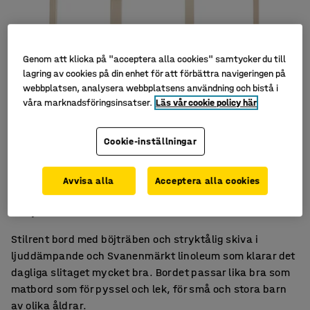
Genom att klicka på "acceptera alla cookies" samtycker du till
lagring av cookies på din enhet för att förbättra navigeringen på
webbplatsen, analysera webbplatsens användning och bistå i
våra marknadsföringsinsatser.
Läs vår cookie policy här
Cookie-inställningar
Rundade hörn
Avvisa alla
Acceptera alla cookies
Ljuddämpande linoleum
Böjträben
Stilrent bord med böjträben och stryktålig skiva i
ljuddämpande och Svanenmärkt linoleum som klarar det
dagliga slitaget mycket bra. Bordet passar lika bra som
matbord som för pyssel och lek, för små och stora barn
av olika åldrar.