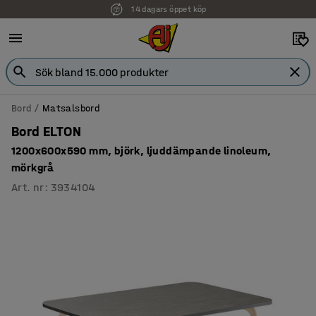
14 dagars öppet köp
Faktura för företag
Bord
Matsalsbord
Bord ELTON
1200x600x590 mm, björk, ljuddämpande linoleum,
mörkgrå
Art. nr
:
3934104