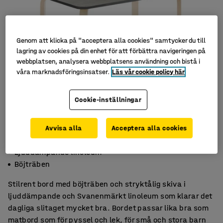
Genom att klicka på "acceptera alla cookies" samtycker du till
lagring av cookies på din enhet för att förbättra navigeringen på
webbplatsen, analysera webbplatsens användning och bistå i
våra marknadsföringsinsatser.
Läs vår cookie policy här
Cookie-inställningar
Avvisa alla
Acceptera alla cookies
Rundade hörn
Ljuddämpande linoleum
Böjträben
Stilrent bord med böjträben och stryktålig skiva i
ljuddämpande och Svanenmärkt linoleum som klarar det
dagliga slitaget mycket bra. Bordet passar lika bra som
matbord som för pyssel och lek, för små och stora barn