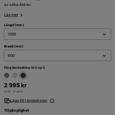
av olika åldrar.
Läs mer
Längd (mm)
1200
Bredd (mm)
1200
600
1400
1800
Färg bordsskiva
:
Mörkgrå
600
700
2 995 kr
800
exkl. moms
Lägg till i önskelistan
Tillgänglighet