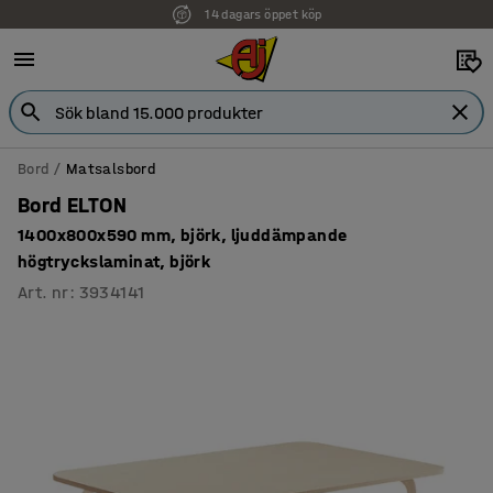
14 dagars öppet köp
Bord
Matsalsbord
Bord ELTON
1400x800x590 mm, björk, ljuddämpande
högtryckslaminat, björk
Art. nr
:
3934141