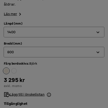
åldrar.
Läs mer
Längd (mm)
1400
Bredd (mm)
1200
800
1400
1800
Färg bordsskiva
:
Björk
600
700
3 295 kr
800
exkl. moms
Lägg till i önskelistan
Tillgänglighet