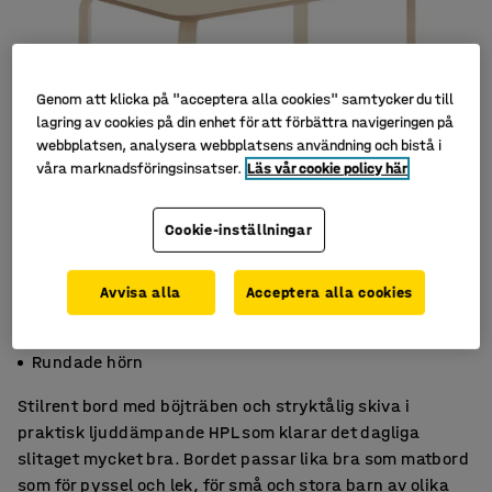
Genom att klicka på "acceptera alla cookies" samtycker du till
lagring av cookies på din enhet för att förbättra navigeringen på
webbplatsen, analysera webbplatsens användning och bistå i
våra marknadsföringsinsatser.
Läs vår cookie policy här
Cookie-inställningar
Avvisa alla
Acceptera alla cookies
Ljuddämpande HPL
Böjträben
Rundade hörn
Stilrent bord med böjträben och stryktålig skiva i
praktisk ljuddämpande HPL som klarar det dagliga
slitaget mycket bra. Bordet passar lika bra som matbord
som för pyssel och lek, för små och stora barn av olika