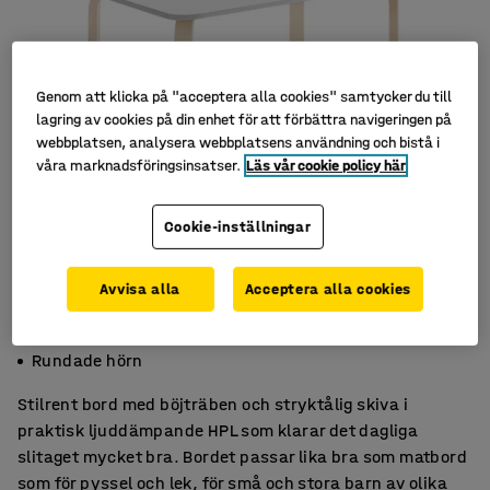
Genom att klicka på "acceptera alla cookies" samtycker du till
lagring av cookies på din enhet för att förbättra navigeringen på
webbplatsen, analysera webbplatsens användning och bistå i
våra marknadsföringsinsatser.
Läs vår cookie policy här
Cookie-inställningar
Avvisa alla
Acceptera alla cookies
Ljuddämpande HPL
Böjträben
Rundade hörn
Stilrent bord med böjträben och stryktålig skiva i
praktisk ljuddämpande HPL som klarar det dagliga
slitaget mycket bra. Bordet passar lika bra som matbord
som för pyssel och lek, för små och stora barn av olika