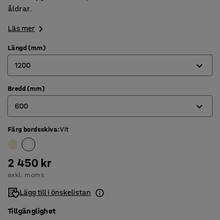
åldrar.
Läs mer
Längd (mm)
1200
Bredd (mm)
1200
600
1400
1800
Färg bordsskiva
:
Vit
600
700
2 450 kr
800
exkl. moms
Lägg till i önskelistan
Tillgänglighet