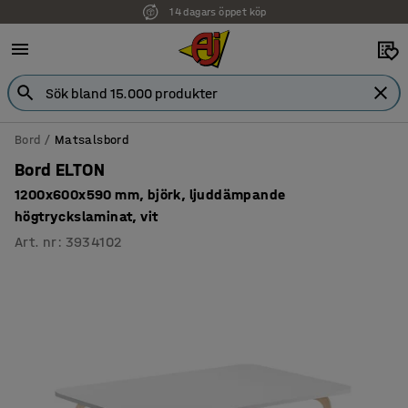
14 dagars öppet köp
Faktura för företag
Bord
Matsalsbord
Bord ELTON
1200x600x590 mm, björk, ljuddämpande
högtryckslaminat, vit
Art. nr
:
3934102