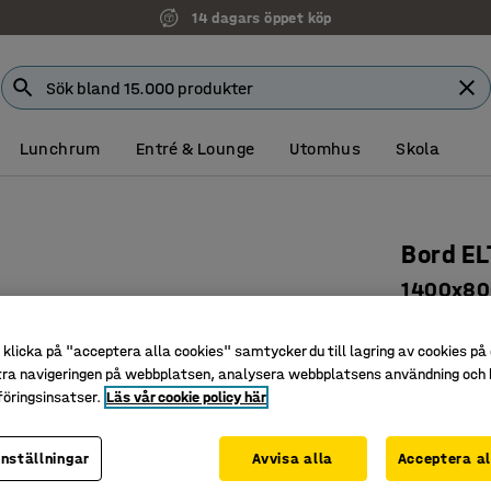
14 dagars öppet köp
Lunchrum
Entré & Lounge
Utomhus
Skola
Bord E
1400x800
Art. nr
:
39
klicka på "acceptera alla cookies" samtycker du till lagring av cookies på 
Rundade 
tra navigeringen på webbplatsen, analysera webbplatsens användning och b
Ljuddämp
öringsinsatser.
Läs vår cookie policy här
Böjträbe
inställningar
Avvisa alla
Acceptera al
Längd (mm)