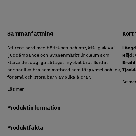
Sammanfattning
Kort
Stilrent bord med böjträben och stryktålig skiva i
Läng
ljuddämpande och Svanenmärkt linoleum som
Höjd
:
klarar det dagliga slitaget mycket bra. Bordet
Bredd
passar lika bra som matbord som för pyssel och lek,
för små och stora barn av olika åldrar.
Se mer
Läs mer
Produktinformation
Ett enkelt men rejält bord som passar utmärkt som både
Produktfakta
som lek- och pysselbord för förskola och skola. Bordet finns
som stora barn.