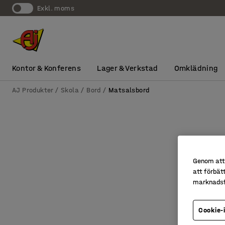
exkl. moms
Kontor & Konferens
Lager & Verkstad
Omklädning
AJ Produkter
Skola
Bord
Matsalsbord
Genom att 
att förbät
marknadsf
Cookie-