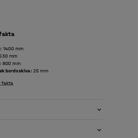
 fakta
d
:
1400
mm
530
mm
:
800
mm
Tjocklek bordsskiva
:
25
mm
 fakta
 matsalsbord och klassrumsmöbel men också
 i flera olika höjder för att passa såväl små