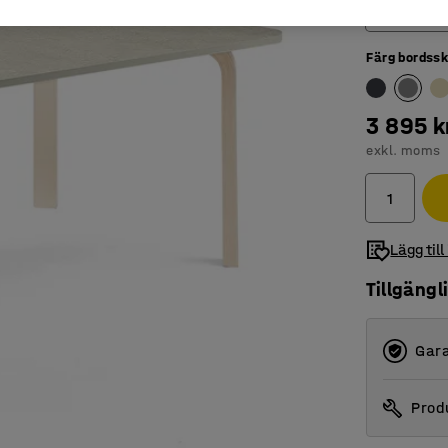
1400
Färg bordssk
1200
1400
3 895 k
1800
exkl. moms
Lägg till
Tillgängl
Gara
Produ