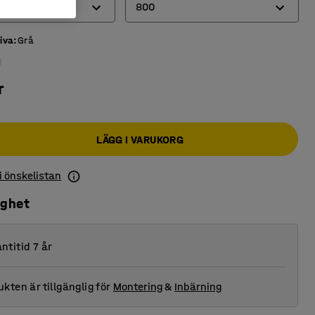
800
iva
:
Grå
600
700
r
800
LÄGG I VARUKORG
 i önskelistan
ighet
ntitid 7 år
kten är tillgänglig för
Montering
&
Inbärning