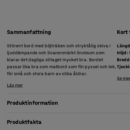
Sammanfattning
Kort
Stilrent bord med böjträben och stryktålig skiva i
Läng
ljuddämpande och Svanenmärkt linoleum som
Höjd
:
klarar det dagliga slitaget mycket bra. Bordet
Bredd
passar lika bra som matbord som för pyssel och lek,
för små och stora barn av olika åldrar.
Se mer
Läs mer
Produktinformation
Ett enkelt men rejält bord som passar utmärkt som både
Produktfakta
som lek- och pysselbord för förskola och skola. Bordet finns
som stora barn.