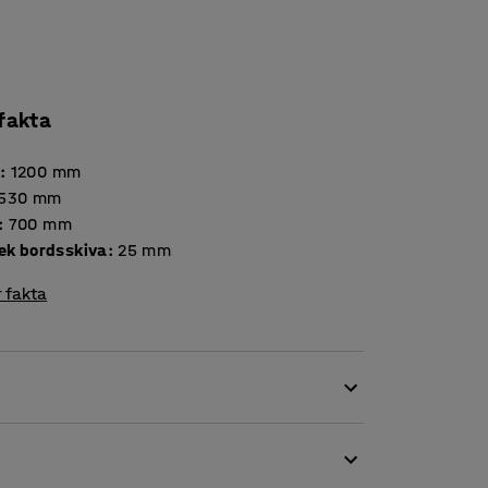
 fakta
d
:
1200
mm
530
mm
:
700
mm
Tjocklek bordsskiva
:
25
mm
 fakta
 matsalsbord och klassrumsmöbel men också
 i flera olika höjder för att passa såväl små