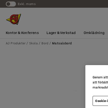
exkl. moms
Kontor & Konferens
Lager & Verkstad
Omklädning
AJ Produkter
Skola
Bord
Matsalsbord
Genom att 
att förbät
marknadsf
Cookie-