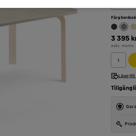
1200
Färg bordssk
1200
1400
3 395 k
1800
exkl. moms
Lägg till
Tillgängl
Gara
Produ