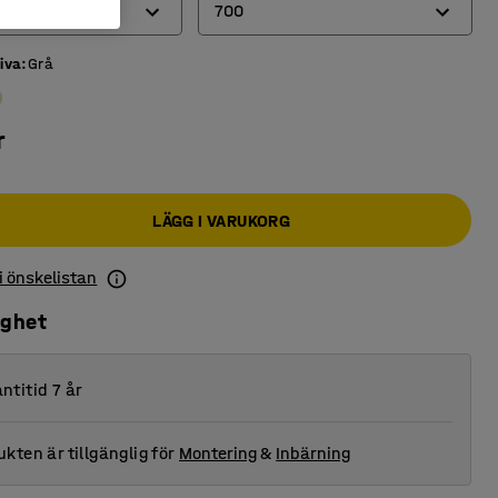
700
iva
:
Grå
600
700
r
800
LÄGG I VARUKORG
 i önskelistan
ighet
ntitid 7 år
kten är tillgänglig för
Montering
&
Inbärning