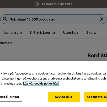
14 dagars öppet köp
Lunchrum
Entré & Lounge
Utomhus
Skola
elevbord
Bord S
1200x600
linoleum,
klicka på "acceptera alla cookies" samtycker du till lagring av cookies på 
Art. nr
:
34
tra navigeringen på webbplatsen, analysera webbplatsens användning och b
öringsinsatser.
Läs vår cookie policy här
Miljövänl
Ljuddäm
inställningar
Avvisa alla
Acceptera al
Godkänt e