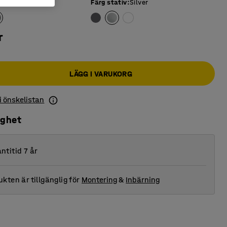
iva
:
Grå
Färg stativ
:
Silver
r
LÄGG I VARUKORG
 i önskelistan
ighet
ntitid 7 år
kten är tillgänglig för
Montering
&
Inbärning