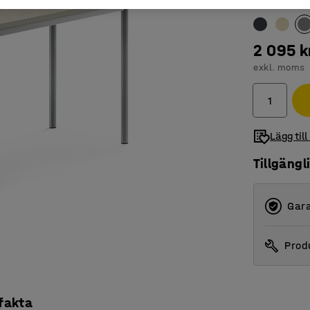
Färg bordssk
2 095 k
exkl. moms
Lägg till
Tillgängl
Gara
Produ
 fakta