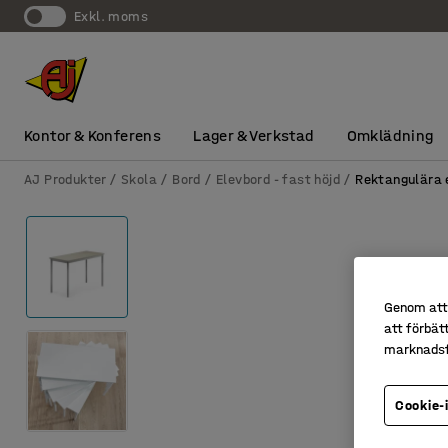
exkl. moms
Kontor & Konferens
Lager & Verkstad
Omklädning
AJ Produkter
Skola
Bord
Elevbord - fast höjd
Rektangulära 
Genom att 
att förbät
marknadsf
Cookie-