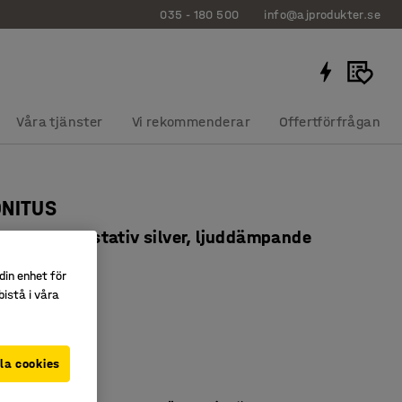
035 - 180 500
info@ajprodukter.se
Våra tjänster
Vi rekommenderar
Offertförfrågan
ONITUS
x760 mm, stativ silver, ljuddämpande
 grå
din enhet för
614206
istå i våra
igt linoleum
pande
la cookies
nligt EN 1729