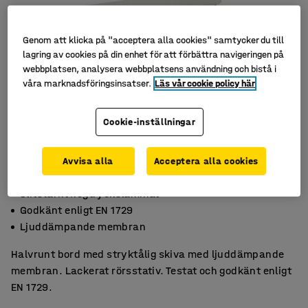
Genom att klicka på "acceptera alla cookies" samtycker du till
lagring av cookies på din enhet för att förbättra navigeringen på
webbplatsen, analysera webbplatsens användning och bistå i
våra marknadsföringsinsatser.
Läs vår cookie policy här
Cookie-inställningar
Avvisa alla
Acceptera alla cookies
Slitstarkt högtryckslaminat
Godkänt enligt EN 1729
Ljuddämpande membran
Halvrunt bord med stryktålig skiva med ljuddämpande
membran. Lackerat rörsstativ. Testat och godkänt enligt
EN 1729.