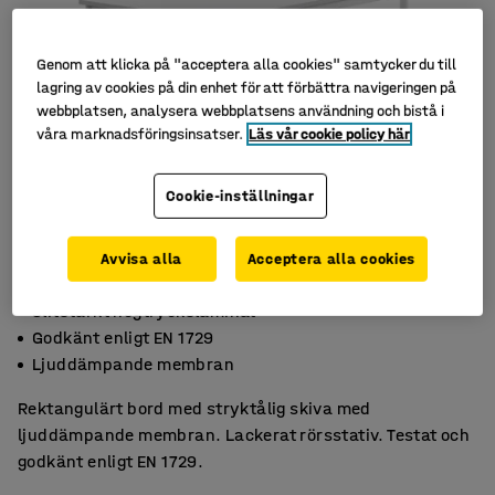
Genom att klicka på "acceptera alla cookies" samtycker du till
lagring av cookies på din enhet för att förbättra navigeringen på
webbplatsen, analysera webbplatsens användning och bistå i
våra marknadsföringsinsatser.
Läs vår cookie policy här
Cookie-inställningar
Avvisa alla
Acceptera alla cookies
Slitstarkt högtryckslaminat
Godkänt enligt EN 1729
Ljuddämpande membran
Rektangulärt bord med stryktålig skiva med
ljuddämpande membran. Lackerat rörsstativ. Testat och
godkänt enligt EN 1729.