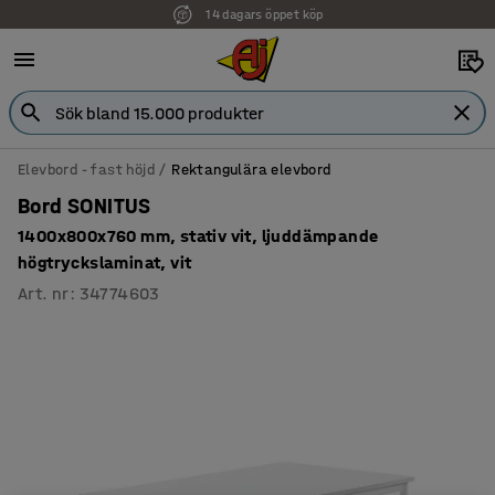
14 dagars öppet köp
Elevbord - fast höjd
Rektangulära elevbord
Bord SONITUS
1400x800x760 mm, stativ vit, ljuddämpande
högtryckslaminat, vit
Art. nr
:
34774603