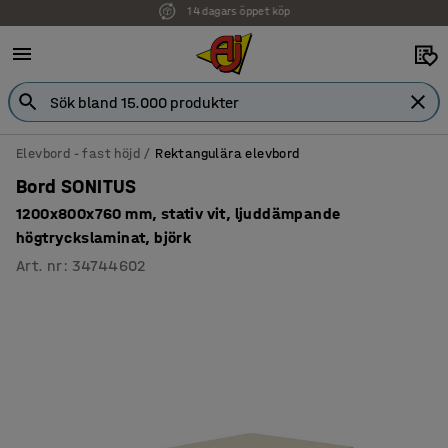
Faktura för företag
Elevbord - fast höjd
Rektangulära elevbord
Bord SONITUS
1200x800x760 mm, stativ vit, ljuddämpande
högtryckslaminat, björk
Art. nr
:
34744602