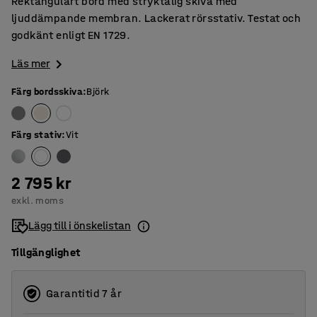
Rektangulärt bord med stryktålig skiva med
ljuddämpande membran. Lackerat rörsstativ. Testat och
godkänt enligt EN 1729.
Läs mer
Färg bordsskiva
:
Björk
Färg stativ
:
Vit
2 795 kr
exkl. moms
Lägg till i önskelistan
Tillgänglighet
Garantitid 7 år