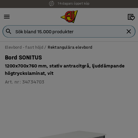
Faktura för företag
Elevbord - fast höjd
Rektangulära elevbord
Bord SONITUS
1200x700x760 mm, stativ antracitgrå, ljuddämpande
högtryckslaminat, vit
Art. nr
:
34734703