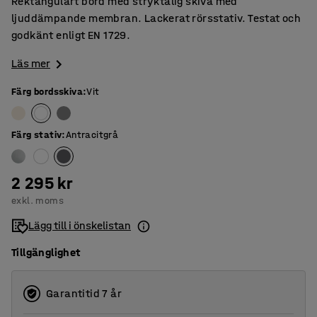
Rektangulärt bord med stryktålig skiva med
ljuddämpande membran. Lackerat rörsstativ. Testat och
godkänt enligt EN 1729.
Läs mer
Färg bordsskiva
:
Vit
Färg stativ
:
Antracitgrå
2 295 kr
exkl. moms
Lägg till i önskelistan
Tillgänglighet
Garantitid 7 år