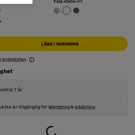
iva
:
Björk
Färg stativ
:
Vit
r
LÄGG I VARUKORG
 i önskelistan
ighet
ntitid 7 år
kten är tillgänglig för
Montering
&
Inbärning