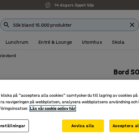
14 dagars öppet köp
Lunchrum
Entré & Lounge
Utomhus
Skola
elevbord
Bord S
1200x700
högtryck
klicka på "acceptera alla cookies" samtycker du till lagring av cookies på 
Art. nr
:
34
tra navigeringen på webbplatsen, analysera webbplatsens användning och b
öringsinsatser.
Läs vår cookie policy här
Slitstark
Godkänt e
inställningar
Avvisa alla
Acceptera al
Ljuddäm