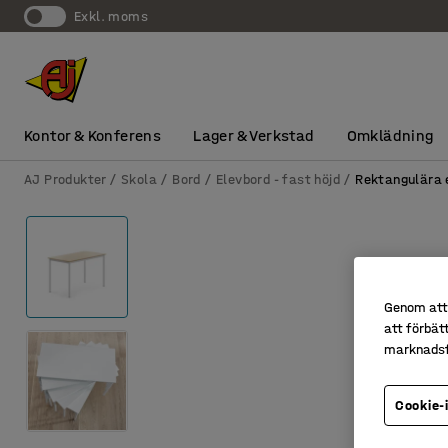
exkl. moms
Kontor & Konferens
Lager & Verkstad
Omklädning
AJ Produkter
Skola
Bord
Elevbord - fast höjd
Rektangulära 
Genom att 
att förbät
marknadsf
Cookie-