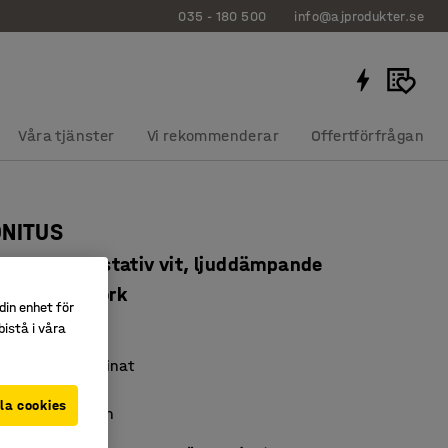
035 - 180 500
info@ajprodukter.se
Våra tjänster
Vi rekommenderar
Offertförfrågan
ONITUS
x760 mm, stativ vit, ljuddämpande
slaminat björk
din enhet för
734602
istå i våra
t högtryckslaminat
nligt EN 1729
la cookies
pande membran