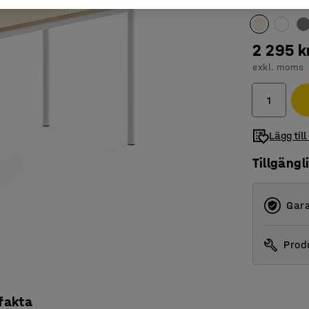
Färg bordssk
2 295 k
exkl. moms
Lägg till
Tillgängl
Gara
Produ
 fakta