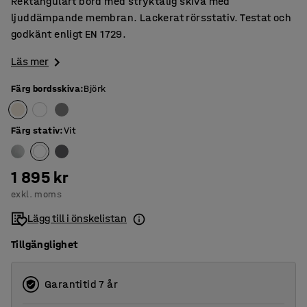
Rektangulärt bord med stryktålig skiva med
ljuddämpande membran. Lackerat rörsstativ. Testat och
godkänt enligt EN 1729.
Läs mer
Färg bordsskiva
:
Björk
Färg stativ
:
Vit
1 895 kr
exkl. moms
Lägg till i önskelistan
Tillgänglighet
Garantitid 7 år