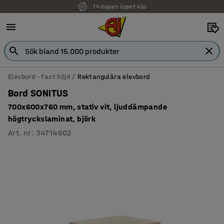
14 dagars öppet köp
Faktura för företag
Elevbord - fast höjd
Rektangulära elevbord
Bord SONITUS
700x600x760 mm, stativ vit, ljuddämpande
högtryckslaminat, björk
Art. nr
:
34714602