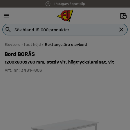
14 dagars öppet köp
Faktura för företag
Elevbord - fast höjd
Rektangulära elevbord
Bord BORÅS
1200x600x760 mm, stativ vit, högtryckslaminat, vit
Art. nr
:
34614603