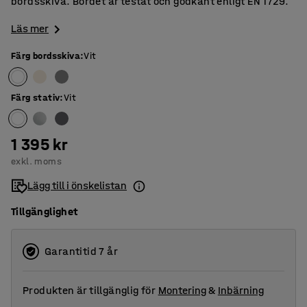
bordsskiva. Bordet är testat och godkänt enligt EN 1729.
Läs mer
Färg bordsskiva
:
Vit
Färg stativ
:
Vit
1 395 kr
exkl. moms
Lägg till i önskelistan
Tillgänglighet
Garantitid 7 år
Produkten är tillgänglig för
Montering
&
Inbärning