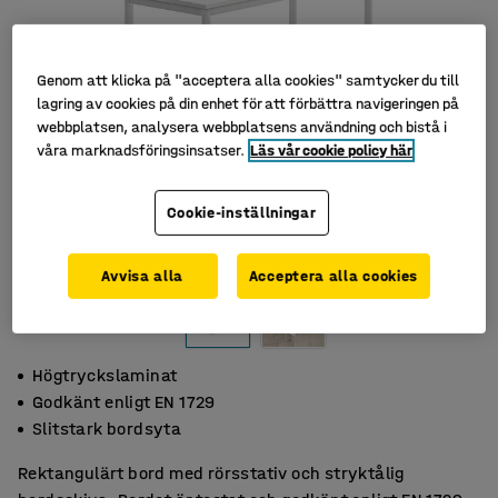
Genom att klicka på "acceptera alla cookies" samtycker du till
lagring av cookies på din enhet för att förbättra navigeringen på
webbplatsen, analysera webbplatsens användning och bistå i
våra marknadsföringsinsatser.
Läs vår cookie policy här
Cookie-inställningar
Avvisa alla
Acceptera alla cookies
Högtryckslaminat
Godkänt enligt EN 1729
Slitstark bordsyta
Rektangulärt bord med rörsstativ och stryktålig