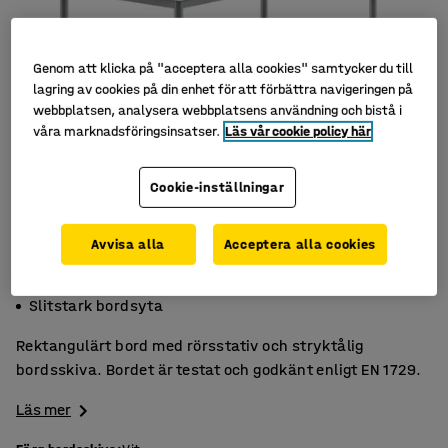
Genom att klicka på "acceptera alla cookies" samtycker du till
lagring av cookies på din enhet för att förbättra navigeringen på
webbplatsen, analysera webbplatsens användning och bistå i
våra marknadsföringsinsatser.
Läs vår cookie policy här
Cookie-inställningar
Avvisa alla
Acceptera alla cookies
Högtryckslaminat
Godkänt enligt EN 1729
Slitstark bordsyta
Rektangulärt bord med rörsstativ och stryktålig
bordsskiva. Bordet är testat och godkänt enligt EN 1729.
Läs mer