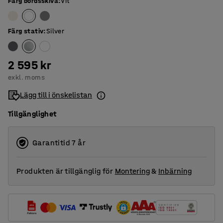
Färg bordsskiva
:
Vit
Färg stativ
:
Silver
2 595 kr
exkl. moms
Lägg till i önskelistan
Tillgänglighet
Garantitid 7 år
Produkten är tillgänglig för
Montering
&
Inbärning