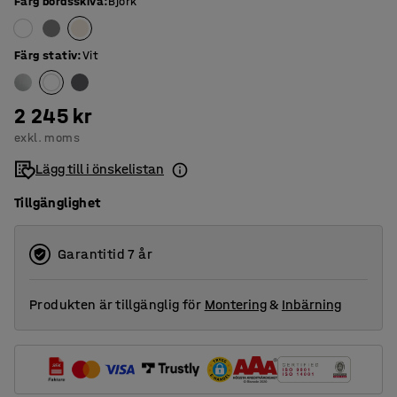
Färg bordsskiva
:
Björk
Färg stativ
:
Vit
2 245 kr
exkl. moms
Lägg till i önskelistan
Tillgänglighet
Garantitid 7 år
Produkten är tillgänglig för
Montering
&
Inbärning