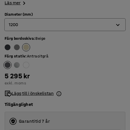
Läs mer
Diameter (mm)
1200
Färg bordsskiva
:
Beige
900
1200
Färg stativ
:
Antracitgrå
1300
5 295 kr
exkl. moms
Lägg till i önskelistan
Tillgänglighet
Garantitid 7 år