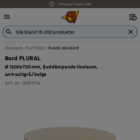
14 dagars öppet köp
Elevbord - fast höjd
Runda elevbord
Bord PLURAL
Ø 1200x720 mm, ljuddämpande linoleum,
antracitgrå/beige
Art. nr
:
3591114