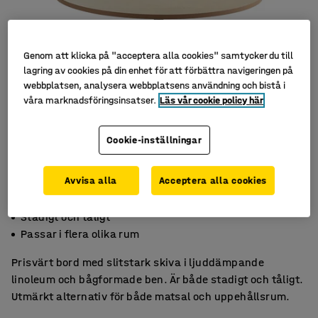
Genom att klicka på "acceptera alla cookies" samtycker du till
lagring av cookies på din enhet för att förbättra navigeringen på
webbplatsen, analysera webbplatsens användning och bistå i
våra marknadsföringsinsatser.
Läs vår cookie policy här
Cookie-inställningar
Avvisa alla
Acceptera alla cookies
Ljuddämpande linoleum
Stadigt och tåligt
Passar i flera olika rum
Prisvärt bord med slitstark skiva i ljuddämpande
linoleum och bågformade ben. Är både stadigt och tåligt.
Utmärkt alternativ för både matsal och uppehållsrum.