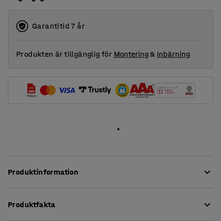
Garantitid 7 år
Produkten är tillgänglig för
Montering
&
Inbärning
Produktinformation
I matsalen är detta bord idealiskt men det passar även
Produktfakta
utmärkt i andra sorters uppehållsrum.