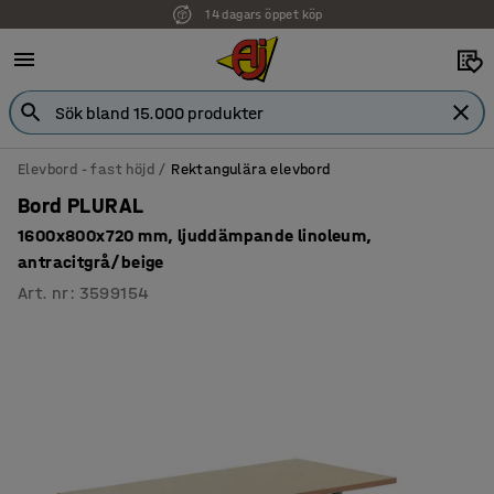
Faktura för företag
Elevbord - fast höjd
Rektangulära elevbord
Bord PLURAL
1600x800x720 mm, ljuddämpande linoleum,
antracitgrå/beige
Art. nr
:
3599154