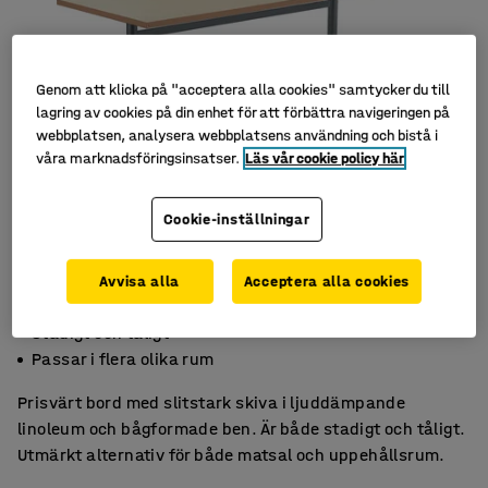
Genom att klicka på "acceptera alla cookies" samtycker du till
lagring av cookies på din enhet för att förbättra navigeringen på
webbplatsen, analysera webbplatsens användning och bistå i
våra marknadsföringsinsatser.
Läs vår cookie policy här
Cookie-inställningar
Avvisa alla
Acceptera alla cookies
Ljuddämpande linoleum
Stadigt och tåligt
Passar i flera olika rum
Prisvärt bord med slitstark skiva i ljuddämpande
linoleum och bågformade ben. Är både stadigt och tåligt.
Utmärkt alternativ för både matsal och uppehållsrum.