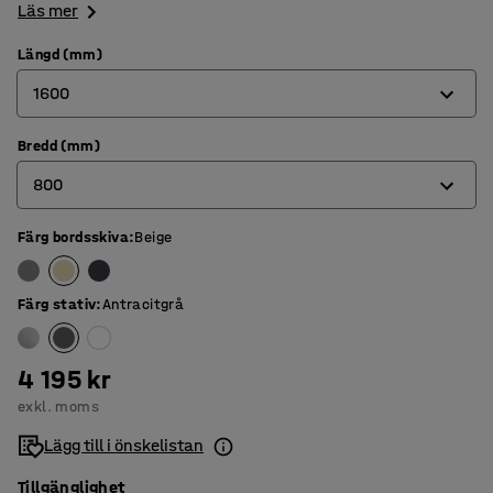
Läs mer
Längd (mm)
1600
Bredd (mm)
1200
800
1400
1600
Färg bordsskiva
:
Beige
700
1800
800
Färg stativ
:
Antracitgrå
4 195 kr
exkl. moms
Lägg till i önskelistan
Tillgänglighet