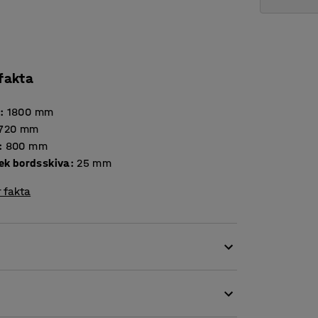
 fakta
d
:
1800
mm
720
mm
:
800
mm
Tjocklek bordsskiva
:
25
mm
 fakta
märkt i andra sorters uppehållsrum.
 ljuddämpande egenskaper. Detta innebär att