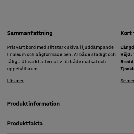
Sammanfattning
Kort
Prisvärt bord med slitstark skiva i ljuddämpande
Läng
linoleum och bågformade ben. Är både stadigt och
Höjd
:
tåligt. Utmärkt alternativ för både matsal och
Bredd
uppehållsrum.
Läs mer
Se mer
Produktinformation
I matsalen är detta bord idealiskt men det passar även ut
Produktfakta
Bordsskivan är tillverkad i miljövänligt linoleum som har