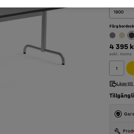
Längd (mm)
1800
Färg bordssk
1200
1400
4 395 k
1600
exkl. moms
1800
Lägg till
Tillgängl
Gara
Produ