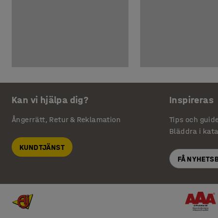
Kan vi hjälpa dig?
Inspireras
Ångerrätt, Retur & Reklamation
Tips och guid
Bläddra i kat
KUNDTJÄNST
FÅ NYHETS