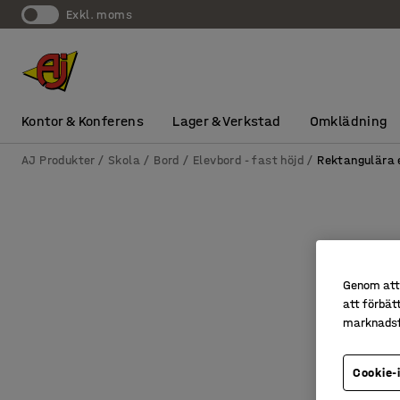
exkl. moms
Kontor & Konferens
Lager & Verkstad
Omklädning
AJ Produkter
Skola
Bord
Elevbord - fast höjd
Rektangulära 
Genom att 
att förbät
marknadsf
Cookie-