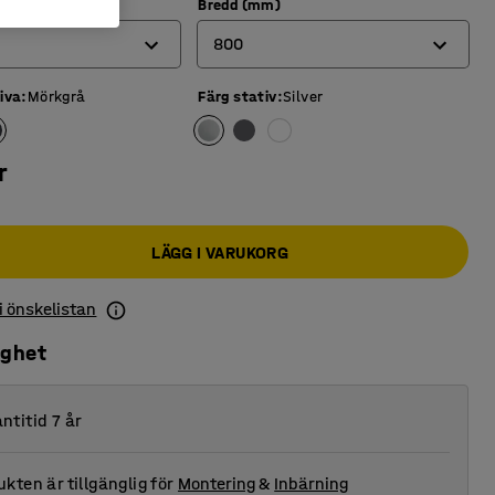
Bredd (mm)
800
iva
:
Mörkgrå
Färg stativ
:
Silver
700
800
r
LÄGG I VARUKORG
 i önskelistan
ighet
ntitid 7 år
kten är tillgänglig för
Montering
&
Inbärning