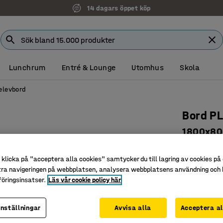
14 dagars öppet köp
Lunchrum
Entré & Lounge
Utomhus
Skola
elevbord
Bord P
1800x80
silver/m
klicka på "acceptera alla cookies" samtycker du till lagring av cookies på 
Art. nr
:
35
tra navigeringen på webbplatsen, analysera webbplatsens användning och b
öringsinsatser.
Läs vår cookie policy här
Ljuddämp
Stadigt o
Passar i 
inställningar
Avvisa alla
Acceptera al