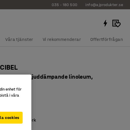
035 - 180 500
info@ajprodukter.se
Våra tjänster
Vi rekommenderar
Offertförfrågan
ECIBEL
0x720 mm, ljuddämpande linoleum,
öngrå
din enhet för
2929
istå i våra
igt linoleum
ande skiva
la cookies
e av massiv björk