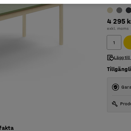
Färg bordssk
4 295 k
exkl. moms
Lägg till
Tillgängl
Gara
Produ
 fakta