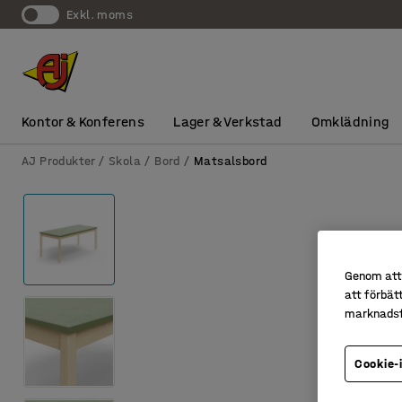
exkl. moms
Kontor & Konferens
Lager & Verkstad
Omklädning
AJ Produkter
Skola
Bord
Matsalsbord
Genom att 
att förbät
marknadsf
Cookie-