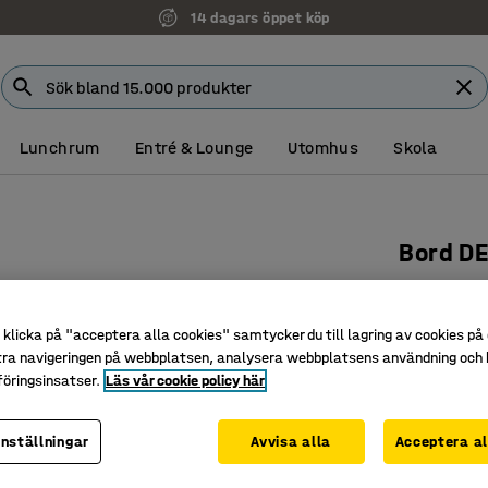
14 dagars öppet köp
Lunchrum
Entré & Lounge
Utomhus
Skola
Bord D
1800x80
björk/gr
klicka på "acceptera alla cookies" samtycker du till lagring av cookies på 
Art. nr
:
35
tra navigeringen på webbplatsen, analysera webbplatsens användning och b
öringsinsatser.
Läs vår cookie policy här
Miljövänl
Ljuddämp
inställningar
Avvisa alla
Acceptera al
Underred