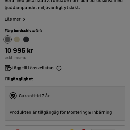
Bord med pelarstativ, rundade hörn och bordsskiva med
ljuddämpande, miljövänligt ytskikt.
Läs mer
Färg bordsskiva
:
Grå
10 995 kr
exkl. moms
Lägg till i önskelistan
Tillgänglighet
Garantitid 7 år
Produkten är tillgänglig för
Montering
&
Inbärning