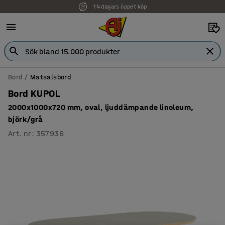
14 dagars öppet köp
Faktura för företag
Bord
Matsalsbord
Bord KUPOL
2000x1000x720 mm, oval, ljuddämpande linoleum,
björk/grå
Art. nr
:
357936