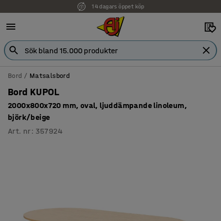
14 dagars öppet köp
Bord
Matsalsbord
Bord KUPOL
2000x800x720 mm, oval, ljuddämpande linoleum,
björk/beige
Art. nr
:
357924