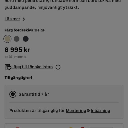
Bord med pelarstativ, rundade hörn och bordsskiva med
ljuddämpande, miljövänligt ytskikt.
Läs mer
Färg bordsskiva
:
Beige
8 995 kr
exkl. moms
Lägg till i önskelistan
Tillgänglighet
Garantitid 7 år
Produkten är tillgänglig för
Montering
&
Inbärning