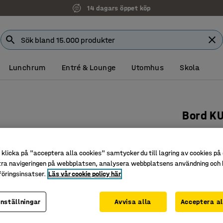
14 dagars öppet köp
Lunchrum
Entré & Lounge
Utomhus
Skola
Bord K
Ø1200x60
Art. nr
:
35
klicka på "acceptera alla cookies" samtycker du till lagring av cookies på 
tra navigeringen på webbplatsen, analysera webbplatsens användning och b
Rundade 
öringsinsatser.
Läs vår cookie policy här
Ljuddämp
Pelarstat
inställningar
Avvisa alla
Acceptera al
Färg bordssk