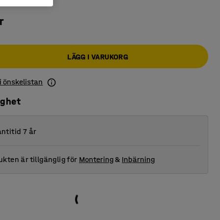
r
LÄGG I VARUKORG
 i önskelistan
ighet
ntitid 7 år
kten är tillgänglig för
Montering
&
Inbärning