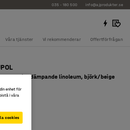
035 - 180 500
info@ajprodukter.se
Våra tjänster
Vi rekommenderar
Offertförfrågan
UPOL
0 mm, ljuddämpande linoleum, björk/beige
7694
din enhet för
istå i våra
hörn
ande linoleum
iv
la cookies
iva
:
Beige