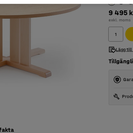
9 495 k
exkl. moms
Lägg till
Tillgängl
Gara
Produ
 fakta