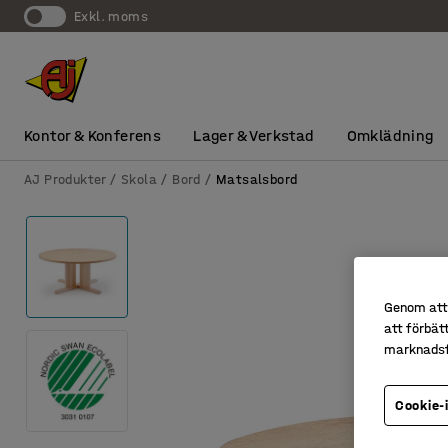
exkl. moms
Kontor & Konferens
Lager & Verkstad
Omklädning
AJ Produkter
Skola
Bord
Matsalsbord
Genom att 
att förbät
marknadsf
Cookie-