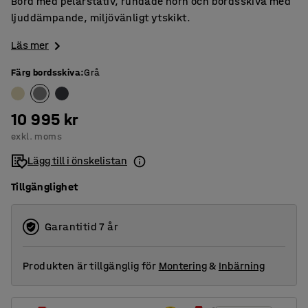
Bord med pelarstativ, rundade hörn och bordsskiva med
ljuddämpande, miljövänligt ytskikt.
Läs mer
Färg bordsskiva
:
Grå
10 995 kr
exkl. moms
Lägg till i önskelistan
Tillgänglighet
Garantitid 7 år
Produkten är tillgänglig för
Montering
&
Inbärning