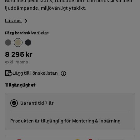
Bord med pelarstativ, rundade hörn och bordsskiva med
ljuddämpande, miljövänligt ytskikt.
Läs mer
Färg bordsskiva
:
Beige
8 295 kr
exkl. moms
Lägg till i önskelistan
Tillgänglighet
Garantitid 7 år
Produkten är tillgänglig för
Montering
&
Inbärning