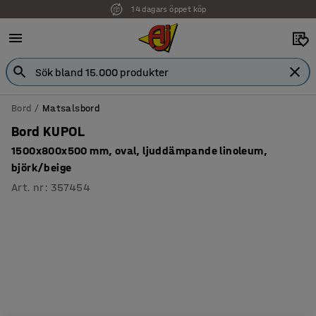
14 dagars öppet köp
Bord
Matsalsbord
Bord KUPOL
1500x800x500 mm, oval, ljuddämpande linoleum,
björk/beige
Art. nr
:
357454