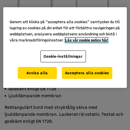
Genom att klicka på "acceptera alla cookies" samtycker du till
lagring av cookies på din enhet för att förbättra navigeringen på
webbplatsen, analysera webbplatsens användning och bistå i
våra marknadsföringsinsatser.
Läs vår cookie policy här
Cookie-inställningar
Avvisa alla
Acceptera alla cookies
Slitstarkt högtryckslaminat
Godkänt enligt EN 1729
Ljuddämpande membran
Rektangulärt bord med stryktålig skiva med
ljuddämpande membran. Lackerat rörsstativ. Testat och
godkänt enligt EN 1729.