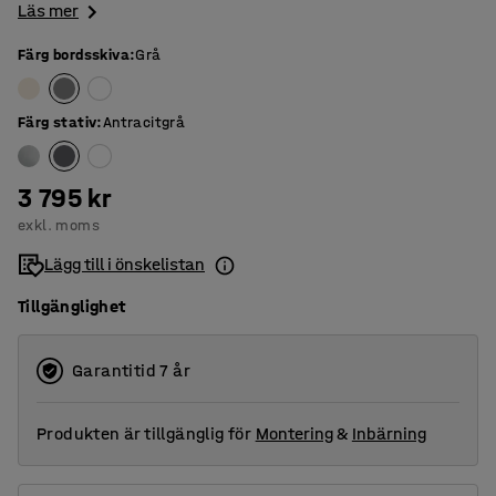
Läs mer
Färg bordsskiva
:
Grå
Färg stativ
:
Antracitgrå
3 795 kr
exkl. moms
Lägg till i önskelistan
Tillgänglighet
Garantitid 7 år
Produkten är tillgänglig för
Montering
&
Inbärning