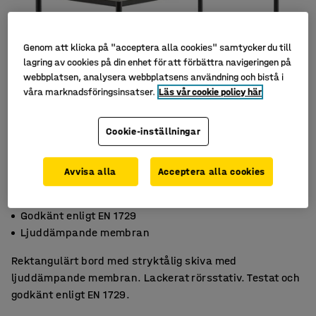
Genom att klicka på "acceptera alla cookies" samtycker du till
lagring av cookies på din enhet för att förbättra navigeringen på
webbplatsen, analysera webbplatsens användning och bistå i
våra marknadsföringsinsatser.
Läs vår cookie policy här
Cookie-inställningar
Avvisa alla
Acceptera alla cookies
Slitstarkt högtryckslaminat
Godkänt enligt EN 1729
Ljuddämpande membran
Rektangulärt bord med stryktålig skiva med
ljuddämpande membran. Lackerat rörsstativ. Testat och
godkänt enligt EN 1729.