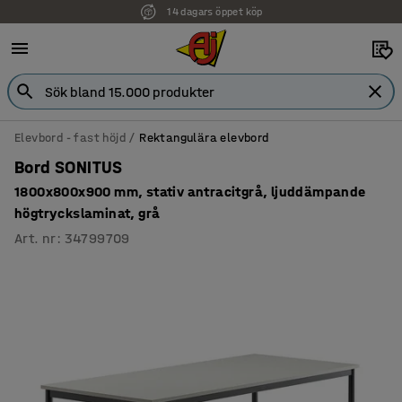
14 dagars öppet köp
Elevbord - fast höjd
Rektangulära elevbord
Bord SONITUS
1800x800x900 mm, stativ antracitgrå, ljuddämpande
högtryckslaminat, grå
Art. nr
:
34799709