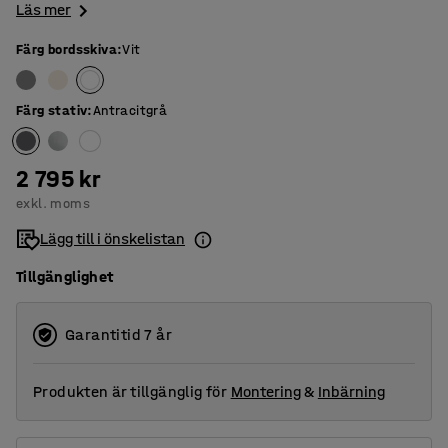
Läs mer
Färg bordsskiva
:
Vit
Färg stativ
:
Antracitgrå
2 795 kr
exkl. moms
Lägg till i önskelistan
Tillgänglighet
Garantitid 7 år
Produkten är tillgänglig för
Montering
&
Inbärning