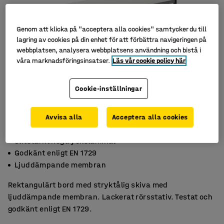
Genom att klicka på "acceptera alla cookies" samtycker du till
lagring av cookies på din enhet för att förbättra navigeringen på
webbplatsen, analysera webbplatsens användning och bistå i
våra marknadsföringsinsatser.
Läs vår cookie policy här
Cookie-inställningar
Avvisa alla
Acceptera alla cookies
Slitstarkt högtryckslaminat
Godkänt enligt EN 1729
Ljuddämpande membran
Rektangulärt bord med stryktålig skiva med
ljuddämpande membran. Lackerat rörsstativ. Testat och
godkänt enligt EN 1729.