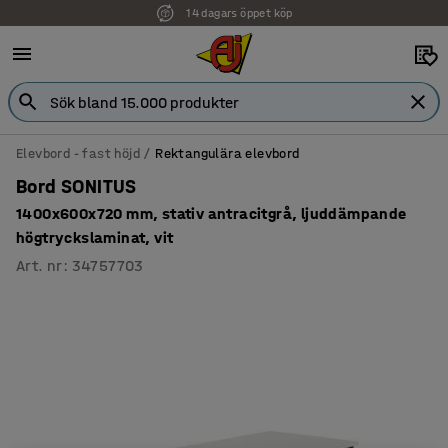
14 dagars öppet köp
Elevbord - fast höjd
Rektangulära elevbord
Bord SONITUS
1400x600x720 mm, stativ antracitgrå, ljuddämpande
högtryckslaminat, vit
Art. nr
:
34757703