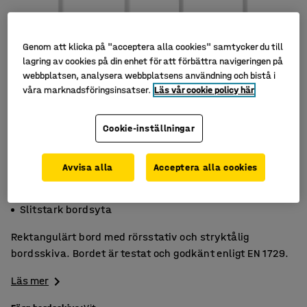
Genom att klicka på "acceptera alla cookies" samtycker du till
lagring av cookies på din enhet för att förbättra navigeringen på
webbplatsen, analysera webbplatsens användning och bistå i
våra marknadsföringsinsatser.
Läs vår cookie policy här
Cookie-inställningar
Avvisa alla
Acceptera alla cookies
Högtryckslaminat
Godkänt enligt EN 1729
Slitstark bordsyta
Rektangulärt bord med rörsstativ och stryktålig
bordsskiva. Bordet är testat och godkänt enligt EN 1729.
Läs mer