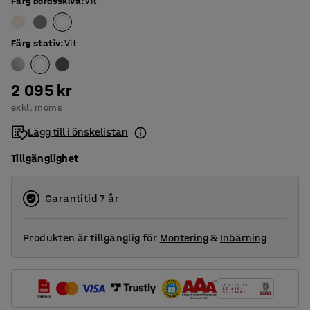
Färg bordsskiva
:
Vit
Färg stativ
:
Vit
2 095 kr
exkl. moms
Lägg till i önskelistan
Tillgänglighet
Garantitid 7 år
Produkten är tillgänglig för
Montering
&
Inbärning