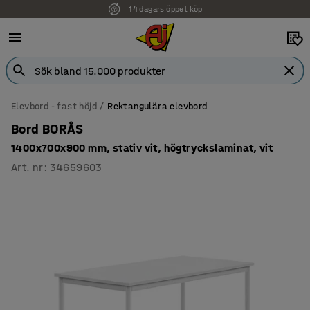
14 dagars öppet köp
Elevbord - fast höjd
Rektangulära elevbord
Bord BORÅS
1400x700x900 mm, stativ vit, högtryckslaminat, vit
Art. nr
:
34659603