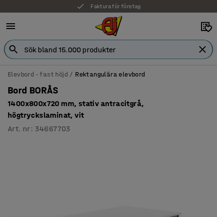
Faktura för företag
Elevbord - fast höjd
Rektangulära elevbord
Bord BORÅS
1400x800x720 mm, stativ antracitgrå,
högtryckslaminat, vit
Art. nr
:
34667703