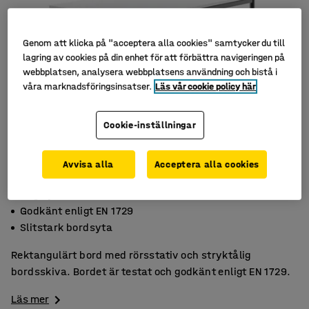
Genom att klicka på "acceptera alla cookies" samtycker du till
lagring av cookies på din enhet för att förbättra navigeringen på
webbplatsen, analysera webbplatsens användning och bistå i
våra marknadsföringsinsatser.
Läs vår cookie policy här
Cookie-inställningar
Avvisa alla
Acceptera alla cookies
Högtryckslaminat
Godkänt enligt EN 1729
Slitstark bordsyta
Rektangulärt bord med rörsstativ och stryktålig
bordsskiva. Bordet är testat och godkänt enligt EN 1729.
Läs mer