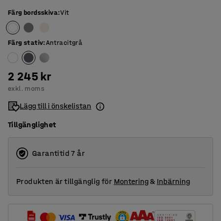
Färg bordsskiva
:
Vit
Färg stativ
:
Antracitgrå
2 245 kr
exkl. moms
Lägg till i önskelistan
Tillgänglighet
Garantitid 7 år
Produkten är tillgänglig för
Montering
&
Inbärning